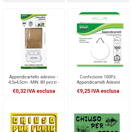
Appendicartello adesivo -
Confezione 100Pz.
4,5x4,5cm -MIN. 80 pezzi -
Appendicartelli Adesivi
Lebez [2261]
Lebez 2Cm Carta Gommata
€0,32 IVA esclusa
€9,25 IVA esclusa
[0263]