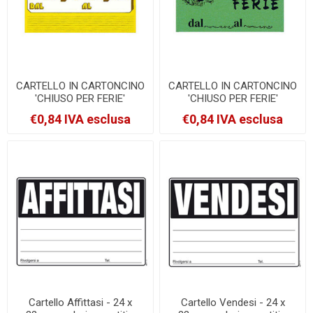
CARTELLO IN CARTONCINO
CARTELLO IN CARTONCINO
'CHIUSO PER FERIE'
'CHIUSO PER FERIE'
23x32cm CWR 315/6
16x23cm CWR 315/12
€0,84 IVA esclusa
€0,84 IVA esclusa
[315/6]
[315/12]
Cartello Affittasi - 24 x
Cartello Vendesi - 24 x