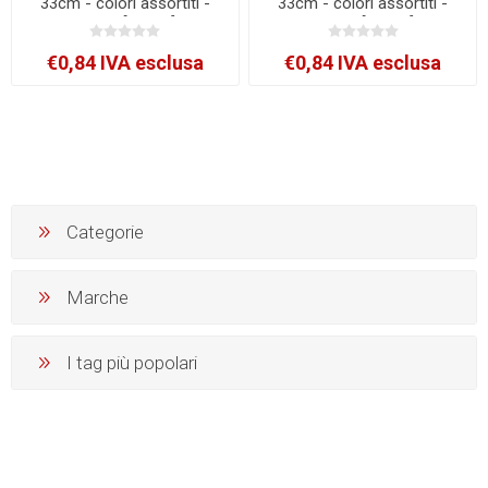
33cm - colori assortiti -
33cm - colori assortiti -
Edipro [E9203]
Edipro [E9202]
€0,84 IVA esclusa
€0,84 IVA esclusa
Categorie
Marche
I tag più popolari