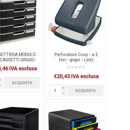
SETTIERA MODULO
Perforatore Cosy - a 2
 CASSETTI GRIGIO-
fori - grigio - Leitz
ERO MULTIFORM
[50040089]
,46 IVA esclusa
[301014D]
€20,43 IVA esclusa
i
h
i
h