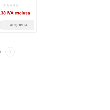
icolore Exacompta
[309505D]
,38 IVA esclusa
i
h
5