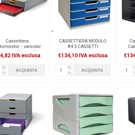
Cassettiera
CASSETTIERA MODULO
Ca
tomonitor - varicolor
A4 5 CASSETTI
Cab
- Durable [7603-27]
GRIGIO/BLU MULTIFORM
L
4,82 IVA esclusa
€134,10 IVA esclusa
€134
[301003D]
i
i
h
h