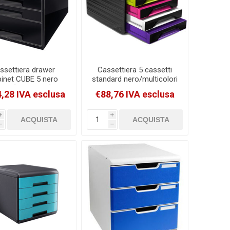
ssettiera drawer
Cassettiera 5 cassetti
inet CUBE 5 nero
standard nero/multicolori
eitz [52531095]
7-111 Smoove Cep
,28 IVA esclusa
€88,76 IVA esclusa
[1071110411]
i
i
h
h