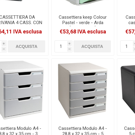
CASSETTIERA DA
Cassettiera keep Colour
Cass
IVANIA 4 CASS. CON
Pastel - verde - Arda
cas
RRATURA VARICOLOR
[15P4PPASV]
64,11 IVA esclusa
€53,68 IVA esclusa
€57
DURABLE [7606-27]
i
i
h
h
settiera Modulo A4 -
Cassettiera Modulo A4 -
Casse
8,8 x 32 x 35 cm - 3
28,8 x 32 x 35 cm - 5
5 