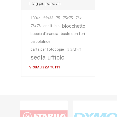
I tag più popolari
130/e
22x33
75
75x75
76x
blocchetto
76x76
anelli
bic
buccia d'arancia
buste con fori
calcolatrice
post-it
carta per fotocopie
sedia ufficio
VISUALIZZA TUTTI