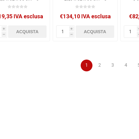
etti - grigio/granito -
cassetti - grigio/granito -
mult
xacompta [325041D]
Exacompta [301041D]
19,35 IVA esclusa
€134,10 IVA esclusa
€82
i
i
h
h
1
2
3
4