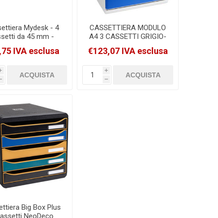
ettiera Mydesk - 4
CASSETTIERA MODULO
setti da 45 mm -
A4 3 CASSETTI GRIGIO-
turchese - Arda
BLU MULTIFORM
,75 IVA esclusa
€123,07 IVA esclusa
[18P4PTU]
[325003D]
i
i
h
h
ttiera Big Box Plus
cassetti NeoDeco