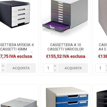
SETTIERA MYDESK 4
CASSETTIERA A 10
CAS
CASSETTI 45MM
CASSETTI VARICOLOR
A4 5
ANCO ARDA [18P4PB]
DURABLE [7610-27]
N
7,75 IVA esclusa
€155,52 IVA esclusa
€138
i
i
h
h