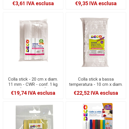
- 6 pezzi - CWR [06165]
50 pezzi [11749]
€3,61 IVA esclusa
€9,35 IVA esclusa
Colla stick - 20 cm x diam.
Colla stick a bassa
11 mm - CWR - conf. 1 kg
temperatura - 10 cm x diam.
[T075A/1000]
11 mm - CWR - conf. 1 kg
€19,74 IVA esclusa
€22,52 IVA esclusa
[06165/1000]