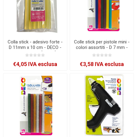
Colla stick - adesivo forte -
Colle stick per pistole mini -
D 11mm x 10 cm - DECO -
colori assortiti - D 7 mm -
conf. 6 pezzi [12829]
lunghezza 10 cm - Deco -
conf. 12 pezzi [12070]
€4,05 IVA esclusa
€3,58 IVA esclusa