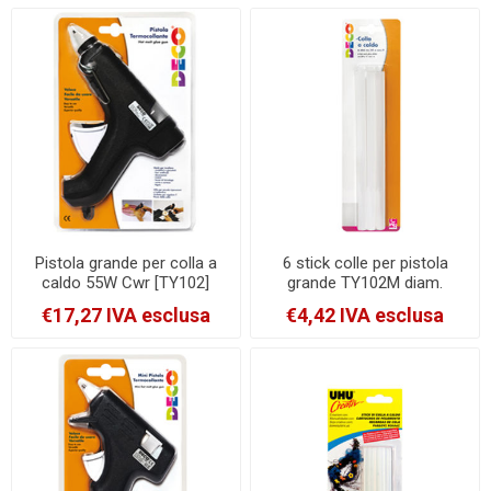
Pistola grande per colla a
6 stick colle per pistola
caldo 55W Cwr [TY102]
grande TY102M diam.
12mm - lungh. 20cm Cwr
€17,27 IVA esclusa
€4,42 IVA esclusa
[T705A]