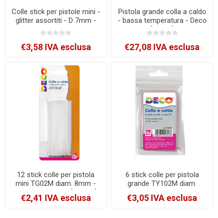
Colle stick per pistole mini -
Pistola grande colla a caldo
glitter assortiti - D 7mm -
- bassa temperatura - Deco
lunghezza 10 cm - Deco -
[06164]
conf. 12 pezzi [12071]
€3,58 IVA esclusa
€27,08 IVA esclusa
12 stick colle per pistola
6 stick colle per pistola
mini TG02M diam. 8mm -
grande TY102M diam.
lungh. 10cm Cwr [T705M]
12mm - lungh. 10cm Cwr
€2,41 IVA esclusa
€3,05 IVA esclusa
[T705W]