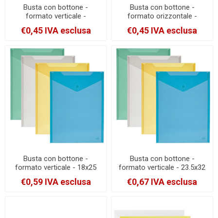
Busta con bottone -
Busta con bottone -
formato verticale -
formato orizzontale -
11.5x15.5 cm - colori
15.5x11.5 cm - colori
€0,45 IVA esclusa
€0,45 IVA esclusa
assortiti - Lebez [80200]
assortiti - Lebez [80196]
Busta con bottone -
Busta con bottone -
formato verticale - 18x25
formato verticale - 23.5x32
cm - colori assortiti - Lebez
cm - colori assortiti - Lebez
€0,59 IVA esclusa
€0,67 IVA esclusa
[80198]
[80197]