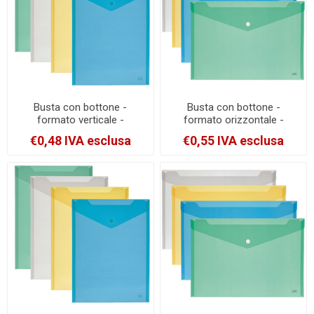
Busta con bottone -
Busta con bottone -
formato verticale -
formato orizzontale -
13.5x18.5 cm - colori
24x18.5 cm - colori assortiti
€0,48 IVA esclusa
€0,55 IVA esclusa
assortiti - Lebez [80199]
- Lebez [80194]