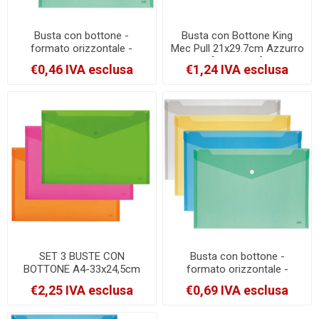
Busta con bottone -
Busta con Bottone King
formato orizzontale -
Mec Pull 21x29.7cm Azzurro
18.5x13.5 cm - colori
[00111316]
€0,46 IVA esclusa
€1,24 IVA esclusa
assortiti - Lebez [80195]
SET 3 BUSTE CON
Busta con bottone -
BOTTONE A4-33x24,5cm
formato orizzontale -
COLORI Fluo Ass. LEBEZ
33.5x23.5 cm - colori
€2,25 IVA esclusa
€0,69 IVA esclusa
ART.80438 [80438]
assortiti - Lebez [80193]