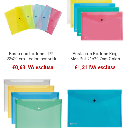
Busta con bottone - PP -
Busta con Bottone King
22x30 cm - colori assortiti -
Mec Pull 21x29.7cm Colori
Starline [030025as]
Assortiti [00111355]
€0,63 IVA esclusa
€1,31 IVA esclusa