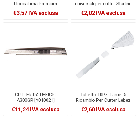
bloccalama Premium
universali per cutter Starline
Starline [STL (SX-45)]
[STL (SX-18T)]
€3,57 IVA esclusa
€2,02 IVA esclusa
CUTTER DA UFFICIO
Tubetto 10Pz. Lame Di
A300GR [Y010021]
Ricambio Per Cutter Lebez
17 Mm [MB-501]
€11,24 IVA esclusa
€2,60 IVA esclusa