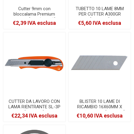
Cutter 9mm con
TUBETTO 10 LAME 8MM
bloccalama Premium
PER CUTTER A300GR
Starline [STL (SX-42)]
[Y050010]
€2,39 IVA esclusa
€5,60 IVA esclusa
CUTTER DA LAVORO CON
BLISTER 10 LAME DI
LAMA RIENTRANTE SL-3P
RICAMBIO 16X60MM X
[Y010040]
CUTTER SL-3P [Y050040]
€22,34 IVA esclusa
€10,60 IVA esclusa