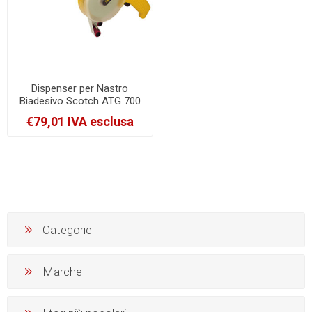
Dispenser per Nastro
Biadesivo Scotch ATG 700
Trasparente Impugnatura in
€79,01 IVA esclusa
Plastica [04099D000]
Categorie
Marche