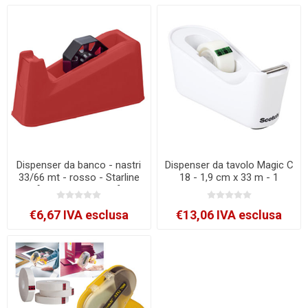
Dispenser da banco - nastri
Dispenser da tavolo Magic C
33/66 mt - rosso - Starline
18 - 1,9 cm x 33 m - 1
[STL6605rosso66]
rotolo - bianco - Scotch
[7012754546]
€6,67 IVA esclusa
€13,06 IVA esclusa