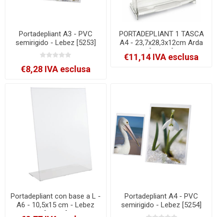
Portadepliant A3 - PVC
PORTADEPLIANT 1 TASCA
semirigido - Lebez [5253]
A4 - 23,7x28,3x12cm Arda
[70A41]
€11,14 IVA esclusa
€8,28 IVA esclusa
Portadepliant con base a L -
Portadepliant A4 - PVC
A6 - 10,5x15 cm - Lebez
semirigido - Lebez [5254]
[80986]