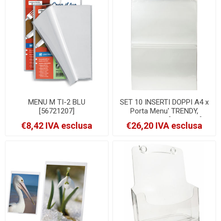
MENU M TI-2 BLU
SET 10 INSERTI DOPPI A4 x
[56721207]
Porta Menu' TRENDY,
DESIGN, RIO [MC-TIA4]
€8,42 IVA esclusa
€26,20 IVA esclusa