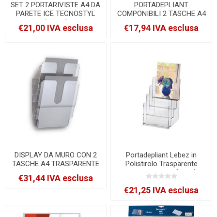
SET 2 PORTARIVISTE A4 DA
PORTADEPLIANT
PARETE ICE TECNOSTYL
COMPONIBILI 2 TASCHE A4
[IC001]
DA BANCO E PARETE
€21,00 IVA esclusa
€17,94 IVA esclusa
ART.5027 [5027]
DISPLAY DA MURO CON 2
Portadepliant Lebez in
TASCHE A4 TRASPARENTE
Polistirolo Trasparente
FLEXIPLUS DURABLE
16.5x24x14 cm [5023]
€31,44 IVA esclusa
[1709008400]
€21,25 IVA esclusa