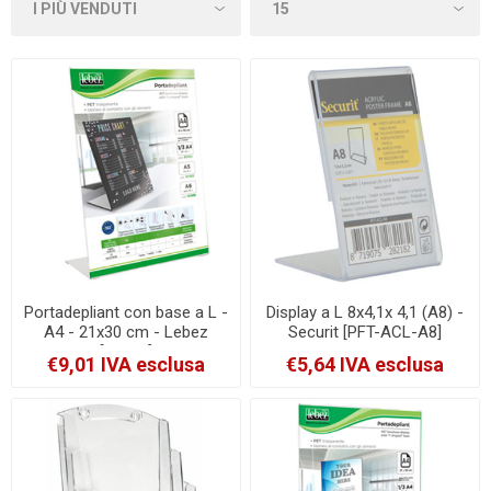
Portadepliant con base a L -
Display a L 8x4,1x 4,1 (A8) -
A4 - 21x30 cm - Lebez
Securit [PFT-ACL-A8]
[80984]
€9,01 IVA esclusa
€5,64 IVA esclusa