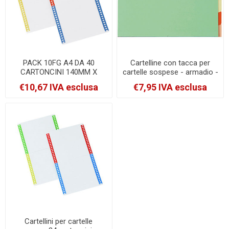
PACK 10FG A4 DA 40
Cartelline con tacca per
CARTONCINI 140MM X
cartelle sospese - armadio -
CART. SOSPESE ARMADIO
24x32 cm - Exacompta - set
€10,67 IVA esclusa
€7,95 IVA esclusa
[031-10]
6 pezzi [336000E]
Cartellini per cartelle