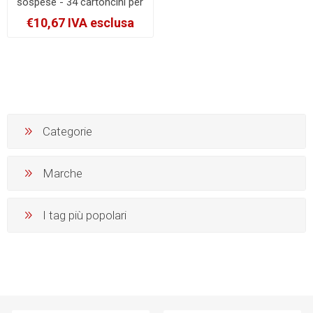
sospese - 34 cartoncini per
foglio - 140mm - conf. 10
€10,67 IVA esclusa
fogli [033-10]
Categorie
Marche
I tag più popolari