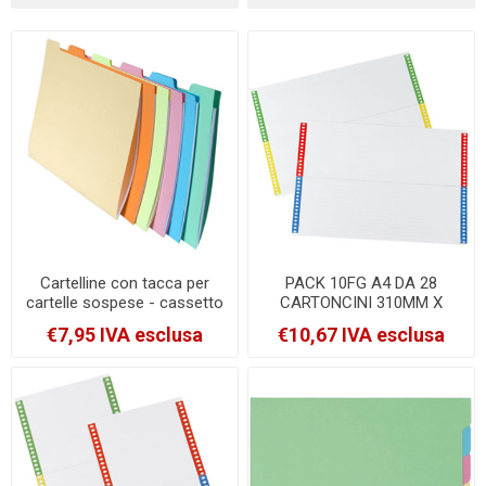
Cartelline con tacca per
PACK 10FG A4 DA 28
cartelle sospese - cassetto
CARTONCINI 310MM X
- 24x32 cm - Exacompta -
CART. SOSPESE CASSETTO
€7,95 IVA esclusa
€10,67 IVA esclusa
set 6 pezzi [337000E]
[032-10]