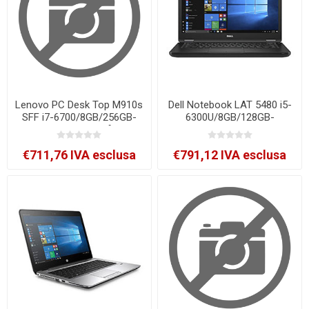
Lenovo PC Desk Top M910s
Dell Notebook LAT 5480 i5-
SFF i7-6700/8GB/256GB-
6300U/8GB/128GB-
SSD/DVDRW/W10P [10MK-
SSD/14''FHD/W10P CMAR
SB14]
[5480-NL-SB173]
€711,76 IVA esclusa
€791,12 IVA esclusa