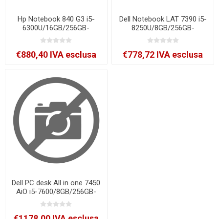
Hp Notebook 840 G3 i5-
Dell Notebook LAT 7390 i5-
6300U/16GB/256GB-
8250U/8GB/256GB-
SSD/14''HD/W10P CMAR
SSD/13.3''FHD/W10P
[L3C66AV-NL-SB141]
[LAT7390-NL-SB54]
€880,40 IVA esclusa
€778,72 IVA esclusa
Dell PC desk All in one 7450
AiO i5-7600/8GB/256GB-
SSD/23.8''FHD/W10P
[7450AIO-SB22]
€1178,00 IVA esclusa