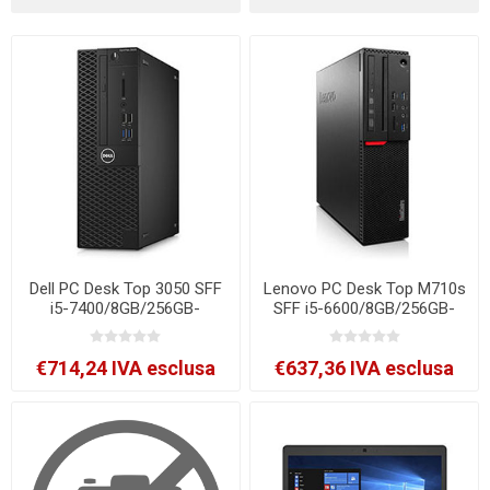
Dell PC Desk Top 3050 SFF
Lenovo PC Desk Top M710s
i5-7400/8GB/256GB-
SFF i5-6600/8GB/256GB-
NVMe/W10P CMAR
SSD/DVDRW/W10P CMAR
[3050SFF-SB55]
[10M8-SB14]
€714,24 IVA esclusa
€637,36 IVA esclusa