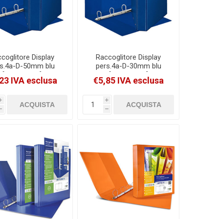
coglitore Display
Raccoglitore Display
s.4a-D-50mm blu
pers.4a-D-30mm blu
[394754500]
[394756500]
23 IVA esclusa
€5,85 IVA esclusa
i
i
h
h