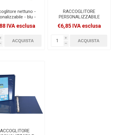
oglitore nettuno -
RACCOGLITORE
onalizzabile - blu -
PERSONALIZZABILE
0cm - A4 - 4D - Sei
MYTO TI 30 A4 4D
88 IVA esclusa
€6,85 IVA esclusa
ota [36833047]
ARANCIO SEI ROTA
[36913044]
i
i
h
h
RACCOGLITORE