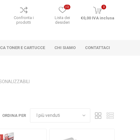
(0)
0
o
Confronta i
Lista dei
€0,00 IVA inclusa
prodotti
desideri
RCA TONER E CARTUCCE
CHI SIAMO
CONTATTACI
SONALIZZABILI
ORDINA PER