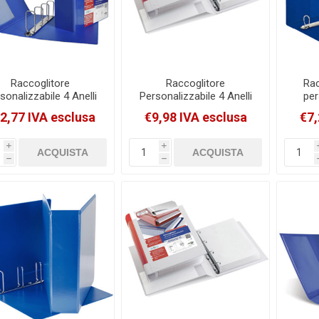
Raccoglitore
Raccoglitore
Rac
sonalizzabile 4 Anelli
Personalizzabile 4 Anelli
per
adri 65mm Sei Rota
A D 50Mm Sei Rota
2,77 IVA esclusa
€9,98 IVA esclusa
€7,
Stelvio TI 22x30cm
Stelvio Ti Bianco
Dorso 9cm Blu
22X30Cm Dorso 7.5Cm
[36654137]
[36504101]
i
i
h
h