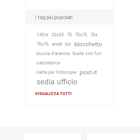
I tag più popolari
130/e
22x33
75
75x75
76x
blocchetto
76x76
anelli
bic
buccia d'arancia
buste con fori
calcolatrice
post-it
carta per fotocopie
sedia ufficio
VISUALIZZA TUTTI