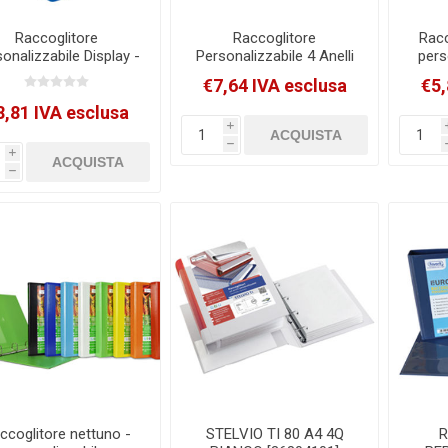
Raccoglitore
Raccoglitore
Racc
onalizzabile Display -
Personalizzabile 4 Anelli
pers
anelli quadri 65 mm -
A D 30Mm Sei Rota
22x3
€7,64 IVA esclusa
€5,
so 8,5 cm - 22x30 cm
Stelvio Ti Bianco
R
- blu - Esselte
22X30Cm Dorso 4Cm
8,81 IVA esclusa
[394758500]
[36304101]
i
h
i
h
ccoglitore nettuno -
STELVIO TI 80 A4 4Q