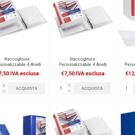
Raccoglitore
Raccoglitore
sonalizzabile 4 Anelli
Personalizzabile 4 Anelli
Perso
A D 25Mm Sei Rota
A D 17Mm Sei Rota
A Qu
7,50 IVA esclusa
€7,50 IVA esclusa
€12
Stelvio Ti Bianco
Stelvio Ti Bianco
S
2X30Cm Dorso 4Cm
22X30Cm Dorso 3Cm
22X
[36254601]
[36174601]
i
i
h
h