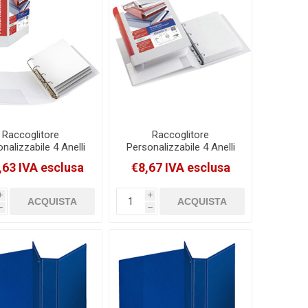
Raccoglitore
Raccoglitore
nalizzabile 4 Anelli
Personalizzabile 4 Anelli
adri 65Mm Sei Rota
A D 40Mm Sei Rota
,63 IVA esclusa
€8,67 IVA esclusa
telvio Ti Bianco
Stelvio Ti Bianco
30Cm Dorso 9Cm
22X30Cm Dorso 5.5Cm
[36654101]
[36404601]
i
i
h
h