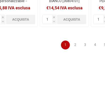
personalizzabile -
BIANCO [36804101]
PE
or.assortiti - 22x30cm
EUR
5,88 IVA esclusa
€14,54 IVA esclusa
€9,
 A4 - 4D - Sei Rota
BLU F
[36833199]
i
i
h
h
1
2
3
4