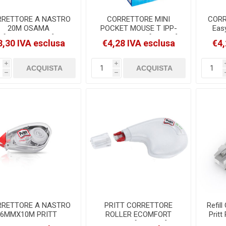
RETTORE A NASTRO
CORRETTORE MINI
CORR
20M OSAMA
POCKET MOUSE T IPP-
Eas
[OSAOW10121]
EX BOX 10 PZ. [812878]
3,30 IVA esclusa
€4,28 IVA esclusa
€4,
i
i
h
h
RETTORE A NASTRO
PRITT CORRETTORE
Refil
6MMX10M PRITT
ROLLER ECOMFORT
Prit
ROLLER COMPACT
4,2mm [1492855]