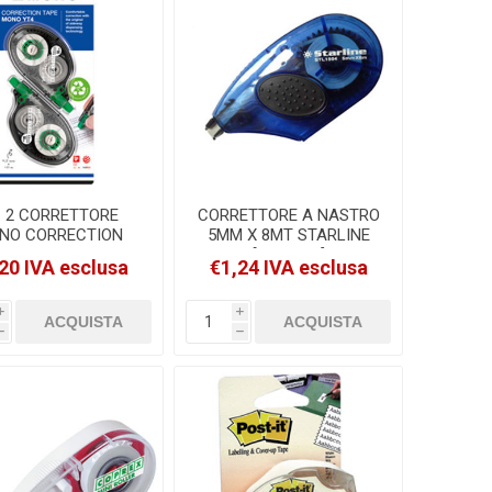
. 2 CORRETTORE
CORRETTORE A NASTRO
NO CORRECTION
5MM X 8MT STARLINE
E 4,2mm x 10 MT
[STL1504]
20 IVA esclusa
€1,24 IVA esclusa
OW [PCT-YT4-2P]
i
i
h
h