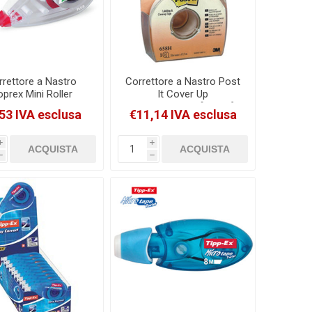
rrettore a Nastro
Correttore a Nastro Post
prex Mini Roller
It Cover Up
mmX7mt Chiusura
25mmx17.7mt [39138]
53 IVA esclusa
€11,14 IVA esclusa
lva Nastro [8090]
i
i
h
h