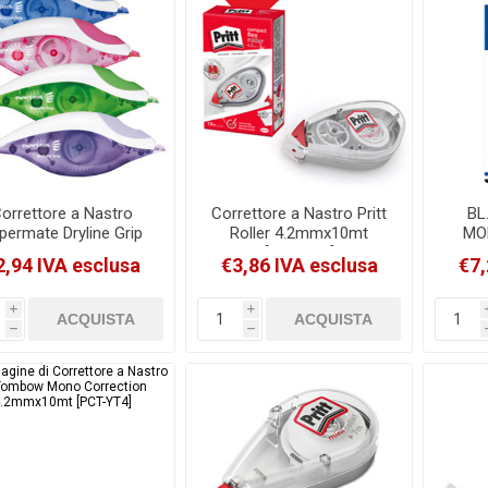
orrettore a Nastro
Correttore a Nastro Pritt
BL
permate Dryline Grip
Roller 4.2mmx10mt
MO
5mmx8.5mt Colori
[2120452]
TAP
2,94 IVA esclusa
€3,86 IVA esclusa
€7,
Assortiti [1862884]
TOMB
i
i
h
h