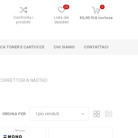
(0)
0
o
Confronta i
Lista dei
€0,00 IVA inclusa
prodotti
desideri
RCA TONER E CARTUCCE
CHI SIAMO
CONTATTACI
CORRETTORI A NASTRO
ORDINA PER