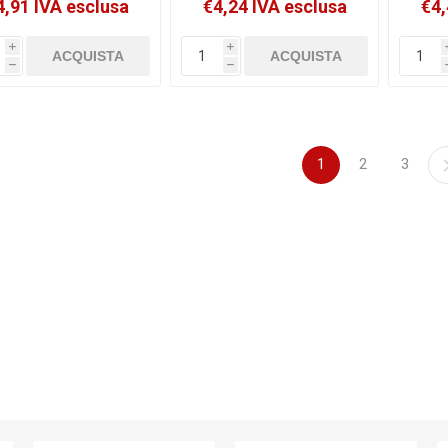
4,91 IVA esclusa
€4,24 IVA esclusa
€4,
[2120608]
i
i
h
h
1
2
3