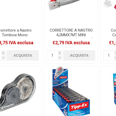
orrettore a Nastro
CORRETTORE A NASTRO
Co
Tombow Mono
4,2MMX7MT MINI
Co
rection 4.2mmx10mt
ROLLER PRITT [2050964]
4.2
3,75 IVA esclusa
€2,79 IVA esclusa
€1,
[PCT-YT4]
Sa
i
i
h
h