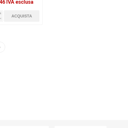
46 IVA esclusa
i
h