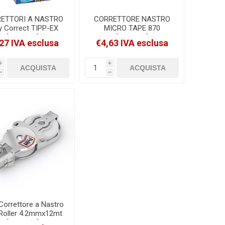
ETTORI A NASTRO
CORRETTORE NASTRO
y Correct TIPP-EX
MICRO TAPE 870
[8290352]
[8706151]
27 IVA esclusa
€4,63 IVA esclusa
i
i
h
h
l Correttore a Nastro
t Roller 4.2mmx12mt
[1445052]