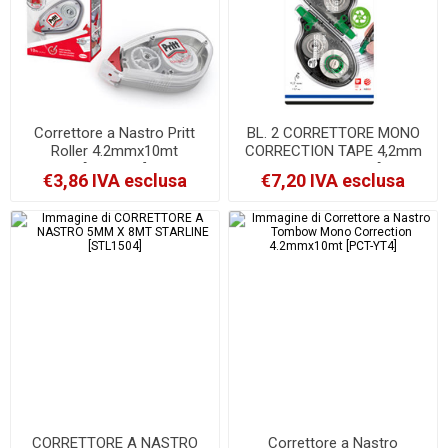
Correttore a Nastro Pritt
BL. 2 CORRETTORE MONO
Roller 4.2mmx10mt
CORRECTION TAPE 4,2mm
[2120452]
x 10 MT TOMBOW [PCT-
€3,86 IVA esclusa
€7,20 IVA esclusa
YT4-2P]
CORRETTORE A NASTRO
Correttore a Nastro