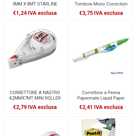
5MM X 8MT STARLINE
Tombow Mono Correction
[STL1504]
4.2mmx10mt [PCT-YT4]
€1,24 IVA esclusa
€3,75 IVA esclusa
CORRETTORE A NASTRO
Correttore a Penna
4,2MMX7MT MINI ROLLER
Papermate Liquid Paper
PRITT [2050964]
Micro Correction Pen 7ml
€2,79 IVA esclusa
€2,41 IVA esclusa
Punta a Sfera [S0900011]