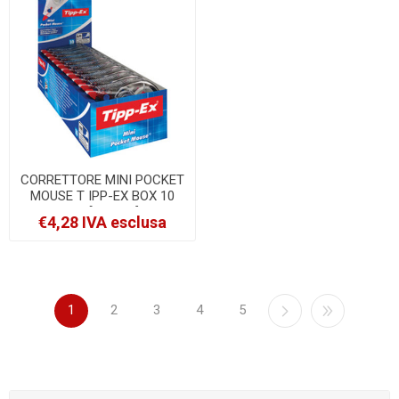
CORRETTORE MINI POCKET
MOUSE T IPP-EX BOX 10
PZ. [812878]
€4,28 IVA esclusa
1
2
3
4
5