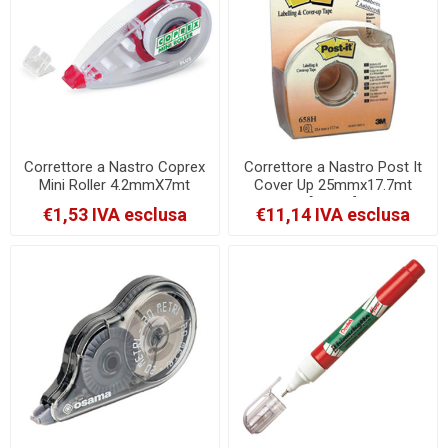
Correttore a Nastro Coprex
Correttore a Nastro Post It
Mini Roller 4.2mmX7mt
Cover Up 25mmx17.7mt
Chiusura Salva Nastro
[39138]
€1,53 IVA esclusa
€11,14 IVA esclusa
[8090]