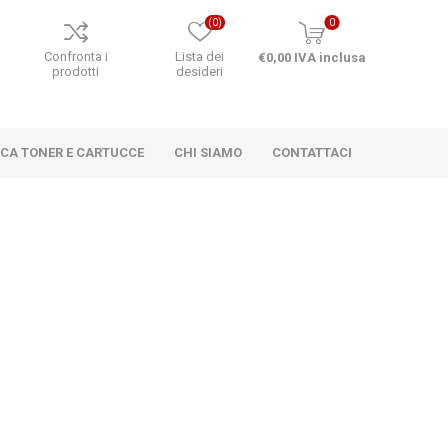
(0)
0
o
Confronta i
Lista dei
€0,00 IVA inclusa
prodotti
desideri
RCA TONER E CARTUCCE
CHI SIAMO
CONTATTACI