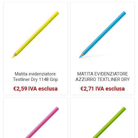
Matita evidenziatore
MATITA EVIDENZIATORE
Textliner Dry 1148 Grip
AZZURRO TEXTLINER DRY
Jumbo - giallo - diametro
1148 FABER-CASTELL
€2,59 IVA esclusa
€2,71 IVA esclusa
mina 5,4mm - Faber Castell
[114851]
[114807]