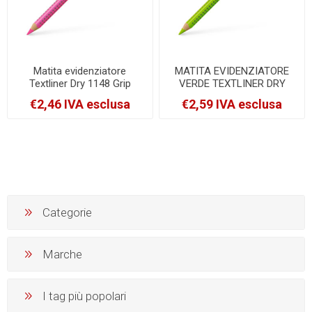
Matita evidenziatore
MATITA EVIDENZIATORE
Textliner Dry 1148 Grip
VERDE TEXTLINER DRY
Jumbo - rosa - diametro
1148 FABER-CASTELL
€2,46 IVA esclusa
€2,59 IVA esclusa
mina 5,4mm - Faber Castell
[114863]
[114828]
Categorie
Marche
I tag più popolari