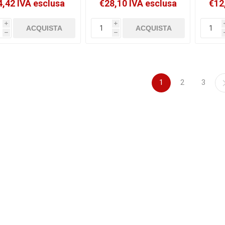
4,42 IVA esclusa
€28,10 IVA esclusa
€12
i
i
h
h
1
2
3