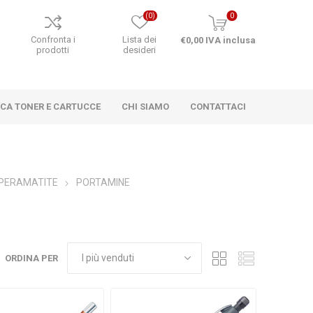
(0)
0
o
Confronta i
Lista dei
€0,00 IVA inclusa
prodotti
desideri
RCA TONER E CARTUCCE
CHI SIAMO
CONTATTACI
MPERAMATITE
PORTAMINE
ORDINA PER