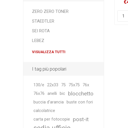
€
ZERO ZERO TONER
STAEDTLER
SEI ROTA
LEBEZ
VISUALIZZA TUTTI
I tag più popolari
130/e
22x33
75
75x75
76x
blocchetto
76x76
anelli
bic
buccia d'arancia
buste con fori
calcolatrice
post-it
carta per fotocopie
sedia ufficio