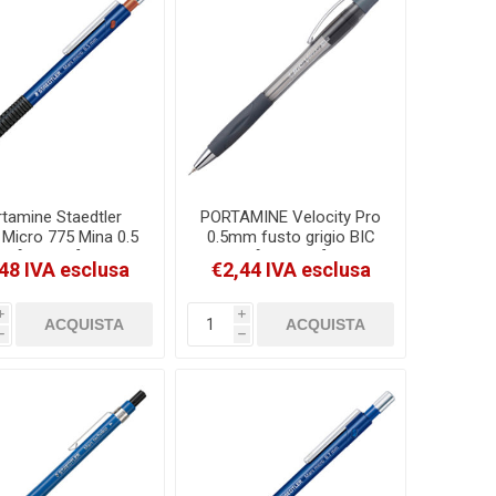
tamine Staedtler
PORTAMINE Velocity Pro
Micro 775 Mina 0.5
0.5mm fusto grigio BIC
[77505T]
[8206433]
48 IVA esclusa
€2,44 IVA esclusa
i
i
h
h