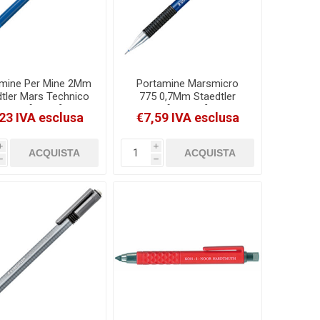
mine Per Mine 2Mm
Portamine Marsmicro
tler Mars Technico
775 0,7Mm Staedtler
788C [788 C]
[77507T]
23 IVA esclusa
€7,59 IVA esclusa
i
i
h
h