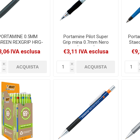
PORTAMINE 0.5MM
Portamine Pilot Super
Porta
REEN REXGRIP HRG-
Grip mina 0.7mm Nero
Staed
R PILOT FUSTO NERO
[017020]
3,06 IVA esclusa
€3,11 IVA esclusa
€9,
[040050]
i
i
h
h