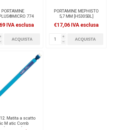
PORTAMINE
PORTAMINE MEPHISTO
PLUS®MICRO 774
5,7 MM [H5305BL]
5MM STAEDTLER
69 IVA esclusa
€17,06 IVA esclusa
[77425]
i
i
h
h
12. Matita a scatto
ic M atic Comb
[8209601]