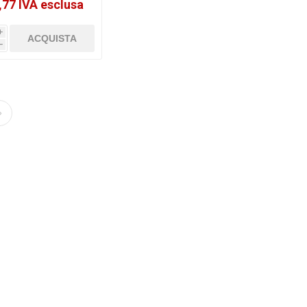
,77 IVA esclusa
i
h