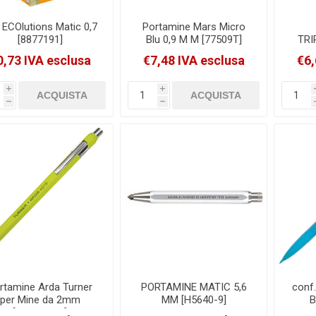
 ECOlutions Matic 0,7
Portamine Mars Micro
[8877191]
Blu 0,9 M M [77509T]
TRI
0.
0,73 IVA esclusa
€7,48 IVA esclusa
€6,
i
i
h
h
rtamine Arda Turner
PORTAMINE MATIC 5,6
conf.
per Mine da 2mm
MM [H5640-9]
B
[4019CART]