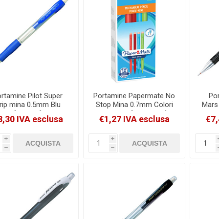
rtamine Pilot Super
Portamine Papermate No
Por
rip mina 0.5mm Blu
Stop Mina 0.7mm Colori
Mars 
[008733]
Assortiti [S1906125]
3,30 IVA esclusa
€1,27 IVA esclusa
€7,
i
i
h
h