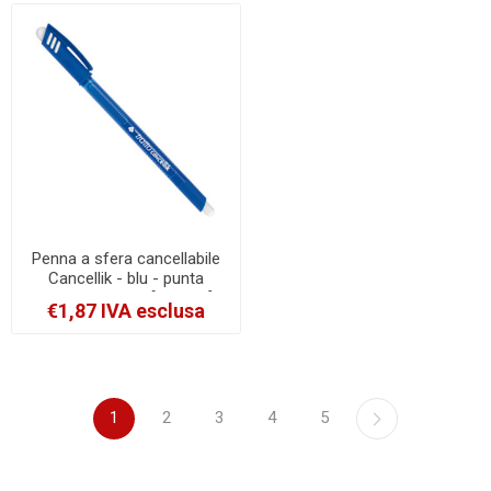
Penna a sfera cancellabile
Cancellik - blu - punta
1,0mm - Tratto [806101]
€1,87 IVA esclusa
1
2
3
4
5