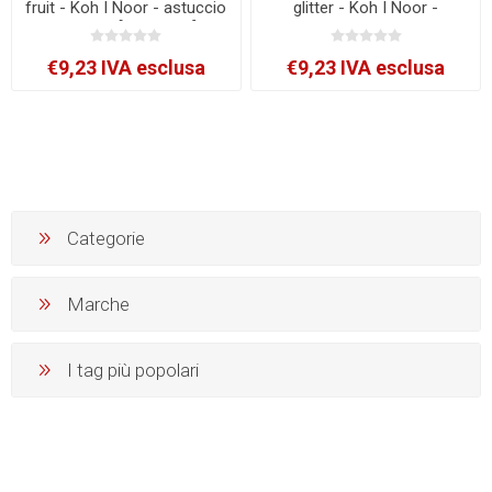
fruit - Koh I Noor - astuccio
glitter - Koh I Noor -
10 roller [NAGP10F]
astuccio 10 roller
[NAGP10S]
€9,23 IVA esclusa
€9,23 IVA esclusa
Categorie
Marche
I tag più popolari